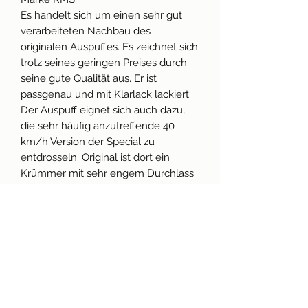
Es handelt sich um einen sehr gut
verarbeiteten Nachbau des
originalen Auspuffes. Es zeichnet sich
trotz seines geringen Preises durch
seine gute Qualität aus. Er ist
passgenau und mit Klarlack lackiert.
Der Auspuff eignet sich auch dazu,
die sehr häufig anzutreffende 40
km/h Version der Special zu
entdrosseln. Original ist dort ein
Krümmer mit sehr engem Durchlass
montiert. Das kann leider nur durch
den Austausch des kompletten
Auspuffs behoben werden.
Der Sound ist angenehm kernig und
leise.