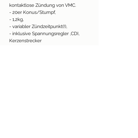
kontaktlose Zündung von VMC.
- 20er Konus/Stumpf,
- 1,2kg,
- variabler Zündzeitpunkt(!),
- inklusive Spannungsregler ,CDI,
Kerzenstrecker
- Es wird spezieller Abzieher (M22x
1,5) benötigt. Diesen gibt es in der
Rubrik „Zündung & Zündkerzen“
angeheftet oder unter „Werkzeuge
Die Zündung kommt in vollem,
originalem, Lieferumfang und
Schaltplan!
Produktinfo
- Nur für Rennzwecke. Im Bereich
Technische Daten