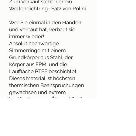
Zum Verkauf steht hier ein
Wellendichtring- Satz von Polini.
Wer Sie einmal in den Händen
und verbaut hat, verbaut sie
immer wieder!
Absolut hochwertige
Simmerringe mit einem
Grundkörper aus Stahl, der
Körper aus FPM, und die
Lauffläche PTFE beschichtet.
Dieses Material ist höchsten
thermischen Beanspruchungen
gewachsen und extrem
beständig gegen Öle und Sprit.
Der Reibungskoeffizient ist dabei
sehr niedrig.
Kupplungseitig: 22,7x47x7mm
Lichtmaschinenseitig: