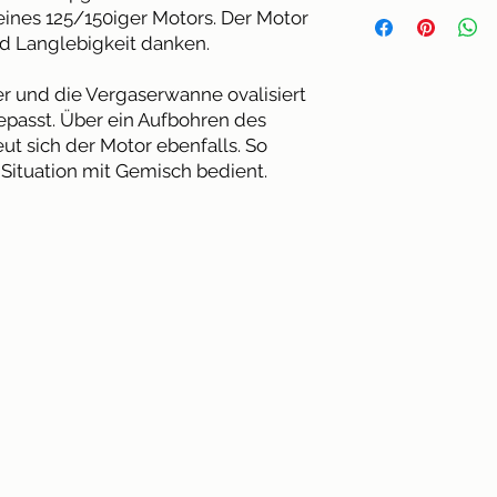
Herstellter: Dell'Or
- Lieferzeit 2-5 Tag
ines 125/150iger Motors. Der Motor
Cabiate (CO) - Italy
nd Langlebigkeit danken.
er und die Vergaserwanne ovalisiert
passt. Über ein Aufbohren des
ut sich der Motor ebenfalls. So
 Situation mit Gemisch bedient.