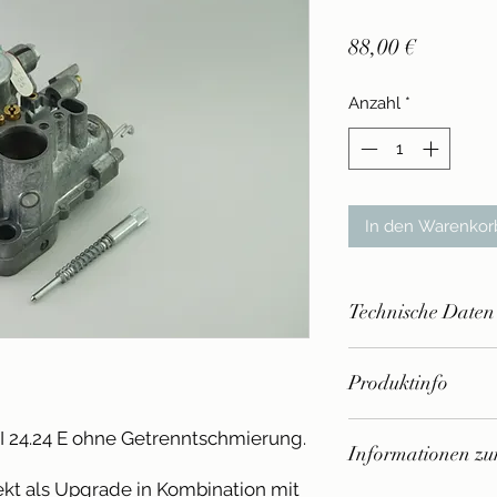
Preis
88,00 €
Anzahl
*
In den Warenkor
Technische Daten
Passend für Vespa 
Produktinfo
Lusso/125 VNB-TS/​
150X/​PX80-150E/​L
- Nur für Rennzwec
- Keine Getrennts
SI 24.24 E ohne Getrenntschmierung.
Informationen zur
StVZO nicht zugela
- Preis inkl. MwSt. 
fekt als Upgrade in Kombination mit