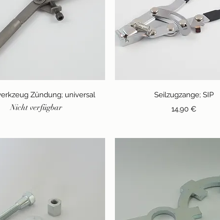
Schnellansicht
Schnellansicht
erkzeug Zündung; universal
Seilzugzange; SIP
Nicht verfügbar
Preis
14,90 €