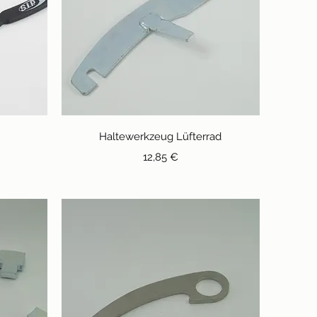
Schnellansicht
Haltewerkzeug Lüfterrad
Preis
12,85 €