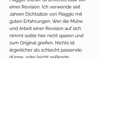
einer Revision. Ich verwende seit
Jahren Dichtsätze von Piaggio mit
guten Erfahrungen. Wer die Mühe
und Arbeit einer Revision auf sich
nimmt sollte hier nicht sparen und
zum Original greifen. Nichts ist
ärgerlicher als schlecht passende,
dünne, oder leicht reißende
Dichtungen.
Im Set sind alle Dichtungen inklusive
aller benötigter O-Ringe enthalten.
Technische Daten
Vespa 50/N/L/R/S/Special/SR/SS
Produktinfo
/90/Racer/SS/125
inkl. O-Ringe