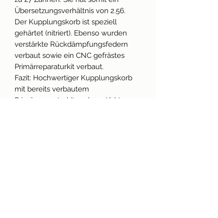
Übersetzungsverhältnis von 2.56.
Der Kupplungskorb ist speziell
gehärtet (nitriert). Ebenso wurden
verstärkte Rückdämpfungsfedern
verbaut sowie ein CNC gefrästes
Primärreparaturkit verbaut.
Fazit: Hochwertiger Kupplungskorb
mit bereits verbautem
Primärreparaturkit und verstärkten
Federn. Ideal für Leute, die den
Umbau der Primär scheuen oder sich
keine Gedanken darum machen
wollen.
Technische Daten
für Vespa 50-125/​PV/​ET3/​PK50-125/​
Produktinfo
S/​XL/​XL2