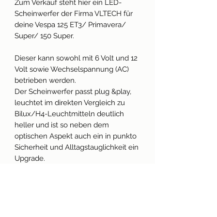
Zum Verkauf steht hier ein LED-
Scheinwerfer der Firma VLTECH für
deine Vespa 125 ET3/ Primavera/
Super/ 150 Super.
Dieser kann sowohl mit 6 Volt und 12
Volt sowie Wechselspannung (AC)
betrieben werden.
Der Scheinwerfer passt plug &play,
leuchtet im direkten Vergleich zu
Bilux/H4-Leuchtmitteln deutlich
heller und ist so neben dem
optischen Aspekt auch ein in punkto
Sicherheit und Alltagstauglichkeit ein
Upgrade.
Ein Flackern (bei AC) wird dank
mitgeliefertem Kondensator
unterbunden.
Der Scheinwerfer verfügt nur über
ein Abblendlicht. Dank großer