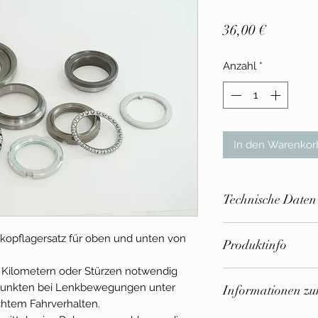
Preis
36,00 €
Anzahl
*
In den Warenkor
Technische Daten
für Vespa 50-125/
kkopflagersatz für oben und unten von
Produktinfo
XL/​125 GT-TS/​ 1
180 SS/​Rally/​PX
 Kilometern oder Stürzen notwendig
- Nur für Rennzwec
'11/​T5/​Cosa
stpunkten bei Lenkbewegungen unter
Informationen zur
StVZO nicht zugela
chtem Fahrverhalten.
- Preis inkl. MwSt. 