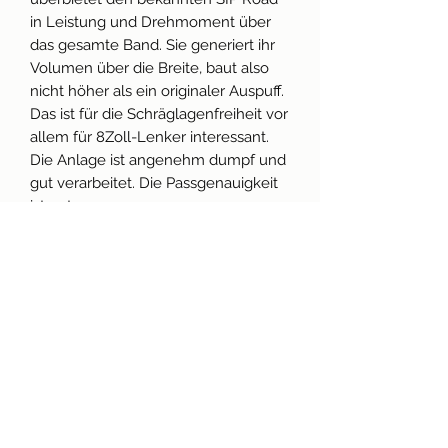
in Leistung und Drehmoment über
das gesamte Band. Sie generiert ihr
Volumen über die Breite, baut also
nicht höher als ein originaler Auspuff.
Das ist für die Schräglagenfreiheit vor
allem für 8Zoll-Lenker interessant.
Die Anlage ist angenehm dumpf und
gut verarbeitet. Die Passgenauigkeit
ist gut.
Fazit: DIE Empfehlung für starke
Tourenmotoren zum Beispiel
basierend auf dem VMC 177 Super G
oder Stelvio.
Technische Daten
Für Vespa 125 VNA-TS/​150 VBA-
Produktinfo
Sprint/​PX80-150/​PE/​Lusso