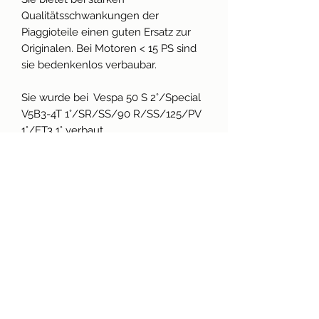
Qualitätsschwankungen der
Piaggioteile einen guten Ersatz zur
Originalen. Bei Motoren < 15 PS sind
sie bedenkenlos verbaubar.
Sie wurde bei Vespa 50 S 2°/​Special
V5B3-4T 1°/​SR/​SS/​90 R/​SS/​125/​PV
1°/​ET3 1° verbaut.
Idealer weise liegt die Schaltklaue
ausgebaut vor euch. Im Laufe der
Jahre wurden Teile des Motors
möglicher Weise wild augewechselt.
Technische Daten
- 51 mm
Produktinfo
- eckig
- 4-Arme