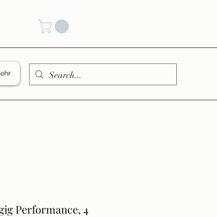
den
ehr
gig Performance, 4