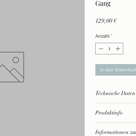
Gang
Preis
129,00 €
Anzahl
*
In den Warenkor
Technische Daten
- Länge: 50 mm (so
Produktinfo
- Oberfläche: gehär
- Lieferumfang: Sc
- Nur für Rennzwec
- Getriebeart: 4-Ga
Informationen zur
StVZO nicht zugela