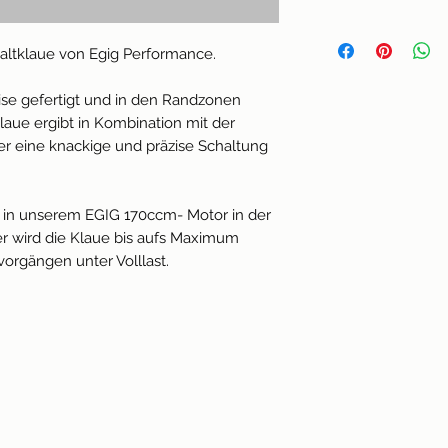
- Preis inkl. MwSt. 
Egig Performance, 
- Lieferzeit 2-5 Tag
(BZ), Bolzano, Ita
haltklaue von Egig Performance.
zise gefertigt und in den Randzonen
laue ergibt in Kombination mit der
er eine knackige und präzise Schaltung
 in unserem EGIG 170ccm- Motor in der
r wird die Klaue bis aufs Maximum
vorgängen unter Volllast.