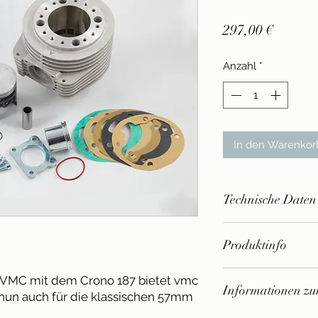
Preis
297,00 €
Anzahl
*
In den Warenkor
Technische Daten
- Für Vespa PX12
Produktinfo
GTR125, TS125, S
125/150, PX150
- Nur für Rennzwec
VMC mit dem Crono 187 bietet vmc
- Bohrung: Ø63
Informationen zur
StVZO nicht zugela
 nun auch für die klassischen 57mm
- Hub: 57mm (Ser
- Preis inkl. MwSt. 