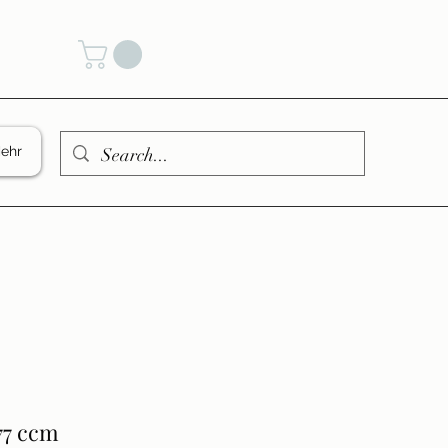
den
ehr
77 ccm