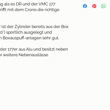
- Pleuellänge: 1
Hersteller: Via Rom
- Lieferzeit 2-5 Tag
ag als es DR und der VMC 177
- Kolben: Alumi
VI,
rifft mit dem Crono die richtige
Italy, info@avotecn
- Kolbenbolzen:
/
- Kolbenringe: 2s
- Zylinderkopf: 
 ist der Zylinder bereits aus der Box
verschraubter C
0°) sportlich ausgelegt und
n Boxauspuff-anlagen sehr gut.
 der 177er aus Alu und besitzt neben
i weitere Nebenauslässe.